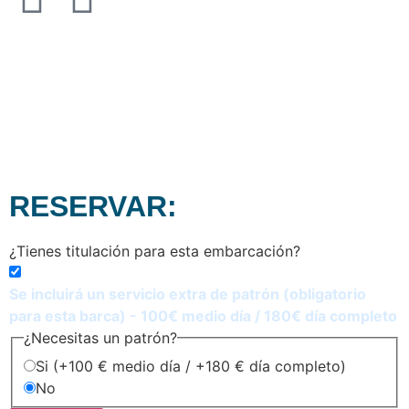
English
En breve recibirás un correo electrónico conforme hemos
recibido la solicitud de reserva.
¡Mantente atento a nuestra respuesta para conocer el siguiente
paso de la reserva!
RESERVAR:
¿Tienes titulación para esta embarcación?
Se incluirá un servicio extra de patrón (obligatorio
para esta barca) - 100€ medio día / 180€ día completo
¿Necesitas un patrón?
Si (+100 € medio día / +180 € día completo)
No