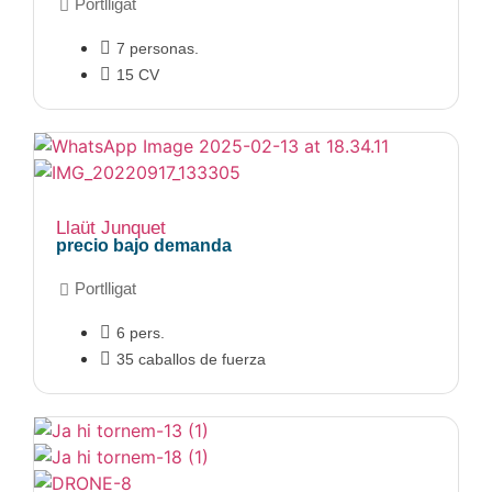
Portlligat
7 personas.
15 CV
Llaüt Junquet
precio bajo demanda
Portlligat
6 pers.
35 caballos de fuerza