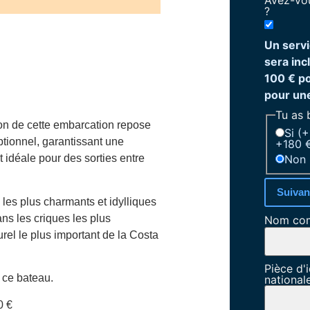
Avez-vou
?
Un servi
sera inc
100 € p
pour un
Tu as 
tion de cette embarcation repose
Si (
tionnel, garantissant une
+180 €
Non
st idéale pour des sorties entre
Suivan
 les plus charmants et idylliques
ns les criques les plus
Nom co
rel le plus important de la Costa
Pièce d'i
 ce bateau.
national
0 €