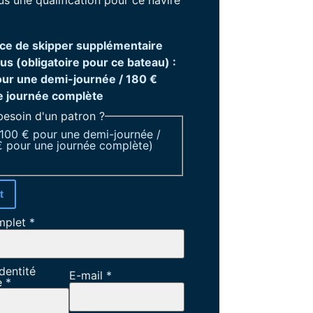
s une qualification pour ce navire
ce de skipper supplémentaire
lus (obligatoire pour ce bateau) :
our une demi-journée / 180 €
e journée complète
besoin d'un patron ?
+100 € pour une demi-journée /
 pour une journée complète)
t
mplet
*
dentité
E-mail
*
e
*