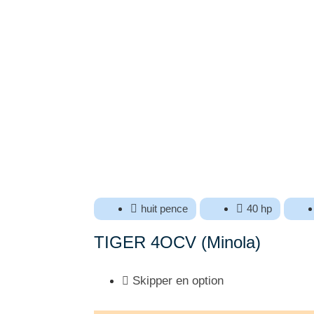
huit pence
40 hp
TIGER 4OCV (Minola)
Skipper en option