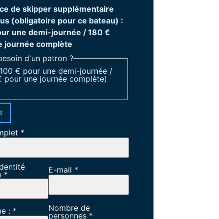
ce de skipper supplémentaire
lus (obligatoire pour ce bateau) :
our une demi-journée / 180 €
e journée complète
besoin d'un patron ?
+100 € pour une demi-journée /
 pour une journée complète)
t
mplet
*
dentité
E-mail
*
e
*
Nombre de
ne :
*
personnes
*