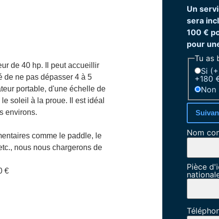
Un servi
sera inc
100 € p
pour un
Tu as 
 de 40 hp. Il peut accueillir
Si (
é de ne pas dépasser 4 à 5
+180 €
Non
ateur portable, d'une échelle de
 soleil à la proue. Il est idéal
s environs.
Suivan
Nom co
émentaires comme le paddle, le
etc., nous nous chargerons de
Pièce d'i
0 €
national
Télépho