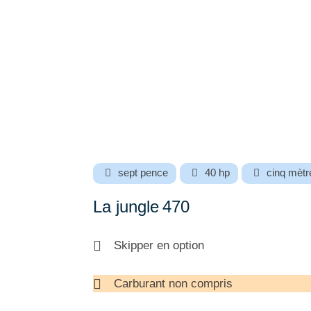
sept pence
40 hp
cinq mètr
La jungle
470
Skipper en option
Carburant non compris